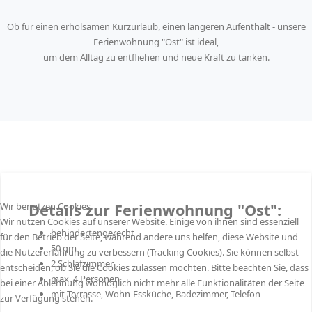
Ob für einen erholsamen Kurzurlaub, einen längeren Aufenthalt - unsere
Ferienwohnung "Ost" ist ideal,
um dem Alltag zu entfliehen und neue Kraft zu tanken.
Wir benutzen Cookies
Details zur Ferienwohnung "Ost":
Wir nutzen Cookies auf unserer Website. Einige von ihnen sind essenziell
behindertengerecht
für den Betrieb der Seite, während andere uns helfen, diese Website und
50 qm
die Nutzererfahrung zu verbessern (Tracking Cookies). Sie können selbst
2 Schlafzimmer
entscheiden, ob Sie die Cookies zulassen möchten. Bitte beachten Sie, dass
max. 4 Personen
bei einer Ablehnung womöglich nicht mehr alle Funktionalitäten der Seite
mit Terrasse, Wohn-Essküche, Badezimmer, Telefon
zur Verfügung stehen.