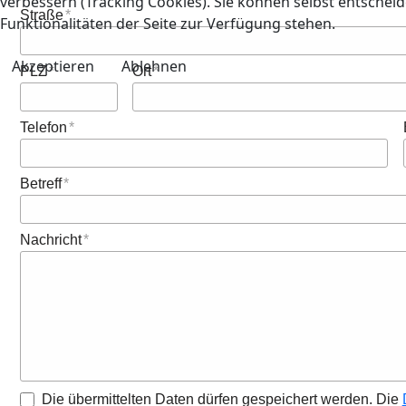
verbessern (Tracking Cookies). Sie können selbst entscheid
Straße
Funktionalitäten der Seite zur Verfügung stehen.
Akzeptieren
Ablehnen
PLZ
Ort
Telefon
Betreff
Nachricht
Die übermittelten Daten dürfen gespeichert werden. Die