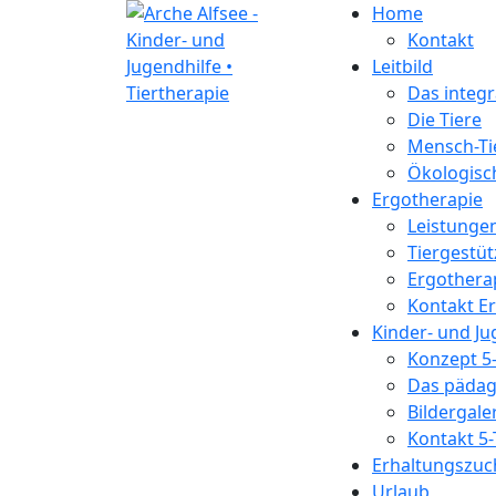
Home
Kontakt
Leitbild
Das integr
Die Tiere
Mensch-Ti
Ökologisc
Ergotherapie
Leistunge
Tiergestüt
Ergothera
Kontakt E
Kinder- und Ju
Konzept 5
Das pädag
Bildergale
Kontakt 5
Erhaltungszuc
Urlaub