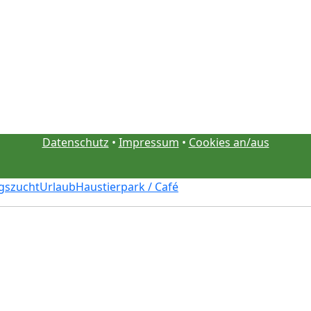
Datenschutz
•
Impressum
•
Cookies an/aus
gszucht
Urlaub
Haustierpark / Café