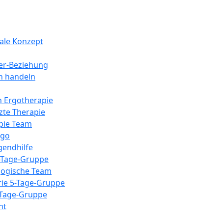
ale Konzept
er-Beziehung
h handeln
n Ergotherapie
zte Therapie
pie Team
rgo
gendhilfe
-Tage-Gruppe
ogische Team
rie 5-Tage-Gruppe
-Tage-Gruppe
ht