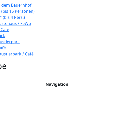
f dem Bauernhof
(bis 16 Personen)
 (bis 4 Pers.)
ästehaus / FeWo
 Café
ark
ustierpark
afé
ustierpark / Café
pe
Navigation