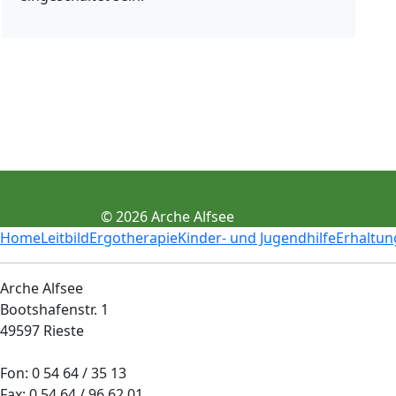
© 2026 Arche Alfsee
Home
Leitbild
Ergotherapie
Kinder- und Jugendhilfe
Erhaltun
Arche Alfsee
Bootshafenstr. 1
49597 Rieste
Fon: 0 54 64 / 35 13
Fax: 0 54 64 / 96 62 01